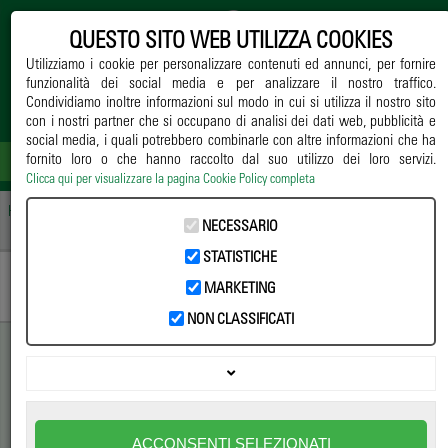
QUESTO SITO WEB UTILIZZA COOKIES
Utilizziamo i cookie per personalizzare contenuti ed annunci, per fornire
funzionalità dei social media e per analizzare il nostro traffico.
Condividiamo inoltre informazioni sul modo in cui si utilizza il nostro sito
con i nostri partner che si occupano di analisi dei dati web, pubblicità e
social media, i quali potrebbero combinarle con altre informazioni che ha
fornito loro o che hanno raccolto dal suo utilizzo dei loro servizi.
Clicca qui per visualizzare la pagina Cookie Policy completa
Home
->
Notizie
->
Ricerca
-> Made in Italy ANVE guida un passo storico per la
NECESSARIO
gestione del rischio fitosanitario nel florovivaismo
STATISTICHE
MARKETING
NON CLASSIFICATI
Made in Italy ANVE guida un
passo storico per la gestione
ACCONSENTI SELEZIONATI