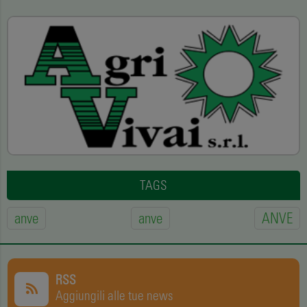
TAGS
anve
anve
ANVE
RSS
Aggiungili alle tue news