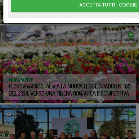
COLTIVAZIONE
ACCETTA TUTTI I COOKIE
LE ORCHIDEE SPONTANEE, DAL MITO DI ORCHIS A
RISORSA PER IL VERDE URBANO
353
NORMATIVE
FLOROVIVAISMO, AL VIA LA NUOVA LEGGE QUADRO N 102
DEL 2024, VERSO UNA FILIERA ORGANICA E COMPETITIVA
1144