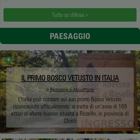
Tutto su difesa >
PAESAGGIO
IL PRIMO BOSCO VETUSTO IN ITALIA
di
Redazione di AboutPlants
L’Italia può contare sul suo primo Bosco Vetusto
riconosciuto ufficialmente: si tratta di un’area di 169
ettari di abete bianco situata a Rosello, in provincia di
Chieti