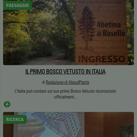
PAESAGGIO
IL PRIMO BOSCO VETUSTO IN ITALIA
di
Redazione di AboutPlants
L’Italia può contare sul suo primo Bosco Vetusto riconosciuto
ufficialment...
RICERCA