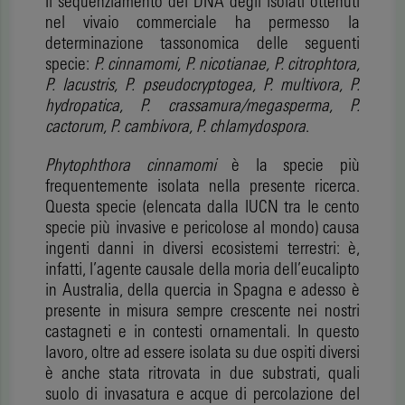
Il sequenziamento del DNA degli isolati ottenuti
nel vivaio commerciale ha permesso la
determinazione tassonomica delle seguenti
specie:
P. cinnamomi, P. nicotianae, P. citrophtora,
P. lacustris, P. pseudocryptogea, P. multivora, P.
hydropatica, P. crassamura/megasperma, P.
cactorum, P. cambivora, P. chlamydospora
.
Phytophthora cinnamomi
è la specie più
frequentemente isolata nella presente ricerca.
Questa specie (elencata dalla IUCN tra le cento
specie più invasive e pericolose al mondo) causa
ingenti danni in diversi ecosistemi terrestri: è,
infatti, l’agente causale della moria dell’eucalipto
in Australia, della quercia in Spagna e adesso è
presente in misura sempre crescente nei nostri
castagneti e in contesti ornamentali. In questo
lavoro, oltre ad essere isolata su due ospiti diversi
è anche stata ritrovata in due substrati, quali
suolo di invasatura e acque di percolazione del