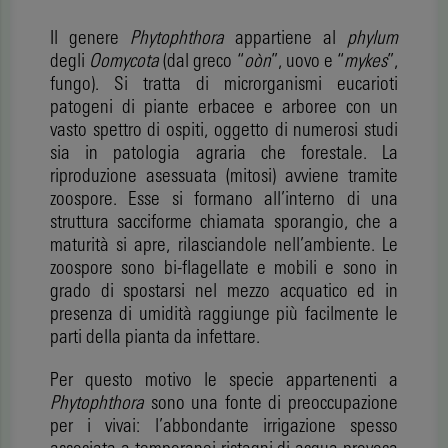
Il genere
Phytophthora
appartiene al
phylum
degli
Oomycota
(dal greco “
oòn
”, uovo e “
mykes
”,
fungo). Si tratta di microrganismi eucarioti
patogeni di piante erbacee e arboree con un
vasto spettro di ospiti, oggetto di numerosi studi
sia in patologia agraria che forestale. La
riproduzione asessuata (mitosi) avviene tramite
zoospore. Esse si formano all’interno di una
struttura sacciforme chiamata sporangio, che a
maturità si apre, rilasciandole nell’ambiente. Le
zoospore sono bi-flagellate e mobili e sono in
grado di spostarsi nel mezzo acquatico ed in
presenza di umidità raggiunge più facilmente le
parti della pianta da infettare.
Per questo motivo le specie appartenenti a
Phytophthora
sono una fonte di preoccupazione
per i vivai: l’abbondante irrigazione spesso