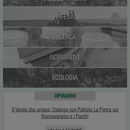
DIFESA
RICERCA
NORMATIVE
ECOLOGIA
OPINIONI
Il Verde che unisce: Dialogo con Patrizio La Pietra sul
Florovivaismo e i Parchi