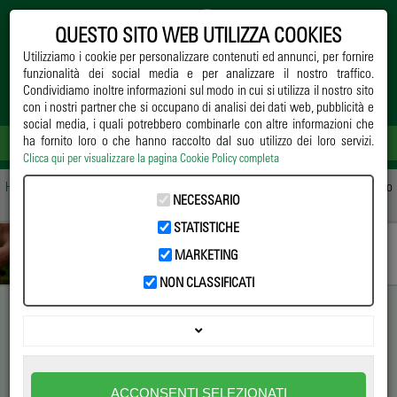
QUESTO SITO WEB UTILIZZA COOKIES
Utilizziamo i cookie per personalizzare contenuti ed annunci, per fornire
funzionalità dei social media e per analizzare il nostro traffico.
Condividiamo inoltre informazioni sul modo in cui si utilizza il nostro sito
con i nostri partner che si occupano di analisi dei dati web, pubblicità e
social media, i quali potrebbero combinarle con altre informazioni che
ha fornito loro o che hanno raccolto dal suo utilizzo dei loro servizi.
Clicca qui per visualizzare la pagina Cookie Policy completa
Home
->
Notizie
->
Difesa
-> Phytophthora: una minaccia per il settore vivaistico
NECESSARIO
internazionale
STATISTICHE
MARKETING
NON CLASSIFICATI
Phytophthora: una minaccia
per il settore vivaistico
ACCONSENTI SELEZIONATI