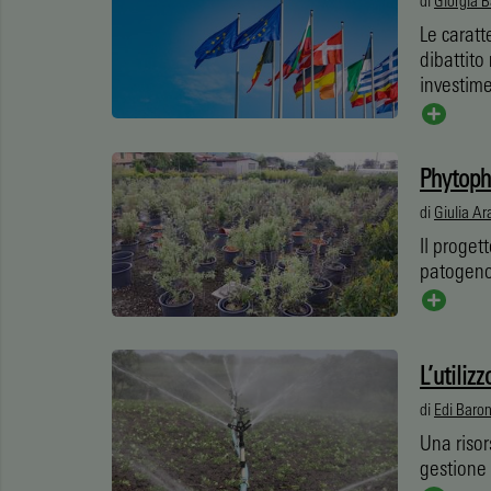
di
Giorgia B
Le caratt
dibattito
investime
Phytopht
di
Giulia Ara
Il proget
patogeno:
L’utiliz
di
Edi Baron
Una risor
gestione 