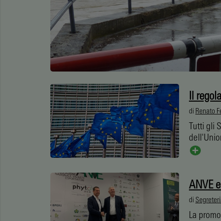
Il regol
di
Renato Fe
Tutti gli
dell'Unio
ANVE e 
di
Segreter
La promoz