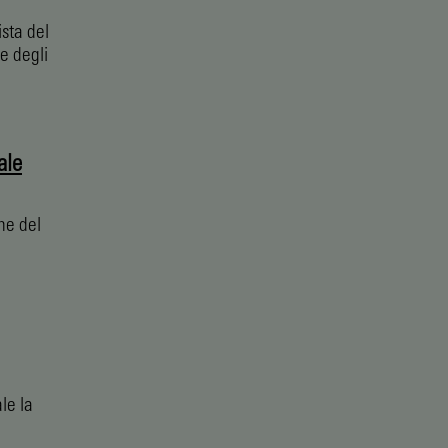
sta del
le degli
ale
one del
le la