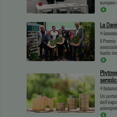
europeo è
La Dani
di
Segreter
Il Premio
associazi
livello i
Phytowe
semplic
di
Redazion
Un portal
dell’expo
adempime