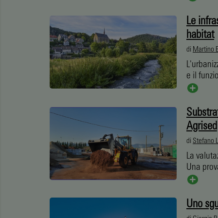
Le infra
habitat
di
Martino B
L'urbaniz
e il funz
Substrat
Agrised
di
Stefano L
La valuta
Una prov
Uno sgu