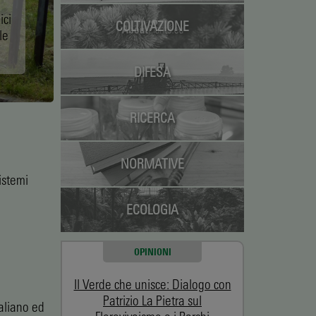
ici
COLTIVAZIONE
le
DIFESA
RICERCA
NORMATIVE
istemi
ECOLOGIA
OPINIONI
Il Verde che unisce: Dialogo con
Patrizio La Pietra sul
taliano ed