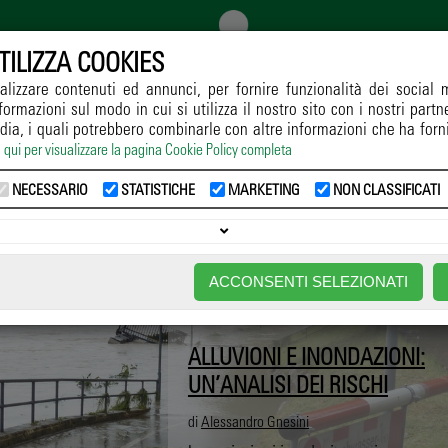
TILIZZA COOKIES
alizzare contenuti ed annunci, per fornire funzionalità dei social 
formazioni sul modo in cui si utilizza il nostro sito con i nostri part
GGIO
COLTIVAZIONE
DIFESA
RICERCA
NORMATIVE
dia, i quali potrebbero combinarle con altre informazioni che ha forn
a qui per visualizzare la pagina Cookie Policy completa
Home
->
Notizie
-> unione europea
NECESSARIO
STATISTICHE
MARKETING
NON CLASSIFICATI
UNIONE EUROPEA
ACCONSENTI SELEZIONATI
ALLUVIONI E INONDAZIONI:
UN’ANALISI DEI RISCHI
di
Alessandro Gnesini