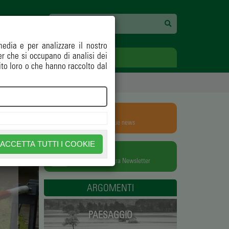
media e per analizzare il nostro
ner che si occupano di analisi dei
ECOLOGIA
OPINIONI
ito loro o che hanno raccolto dal
RSS
Aggiungili alle tue news
ACCETTA TUTTI I COOKIE
NEWSLETTER
Iscriviti alla nostra Newsletter
ARGOMENTI
PAESAGGIO