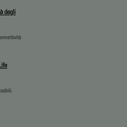
tà degli
onnettività
Life
sibili.