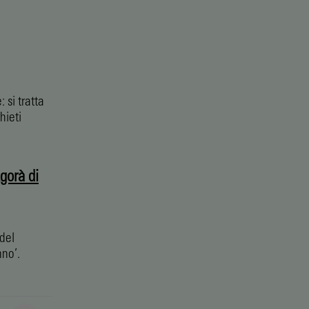
 si tratta
hieti
Agorà di
del
nno’.