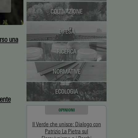
COLTIVAZIONE
DIFESA
erso una
RICERCA
NORMATIVE
ECOLOGIA
dente
OPINIONI
Il Verde che unisce: Dialogo con
Patrizio La Pietra sul