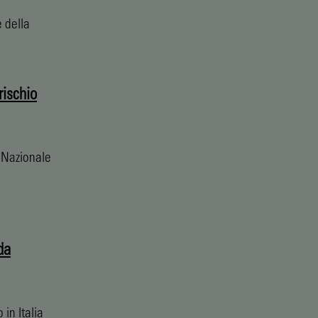
e della
rischio
e Nazionale
da
 in Italia