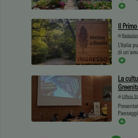
Il Primo
di
Redazion
L’Italia 
di un’are
La cultu
Greenit
di
Ufficio S
Presentat
Paesaggio