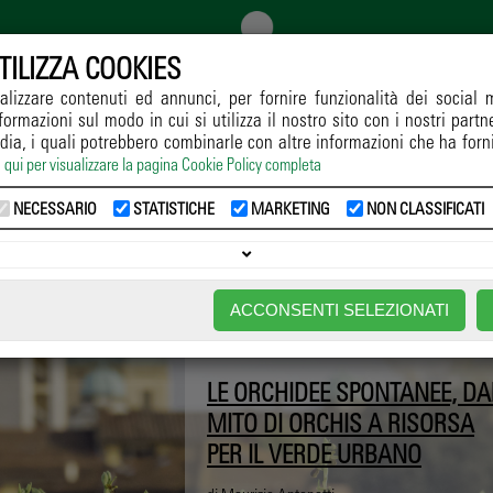
TILIZZA COOKIES
alizzare contenuti ed annunci, per fornire funzionalità dei social 
formazioni sul modo in cui si utilizza il nostro sito con i nostri part
GGIO
COLTIVAZIONE
DIFESA
RICERCA
NORMATIVE
dia, i quali potrebbero combinarle con altre informazioni che ha forn
a qui per visualizzare la pagina Cookie Policy completa
Home
->
Notizie
NECESSARIO
STATISTICHE
MARKETING
NON CLASSIFICATI
NOTIZIE
ACCONSENTI SELEZIONATI
LE ORCHIDEE SPONTANEE, DA
MITO DI ORCHIS A RISORSA
PER IL VERDE URBANO