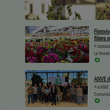
Florovi
filiera 
di
Tommaso 
La finest
ANVE ri
di
di ANVE
Comunic