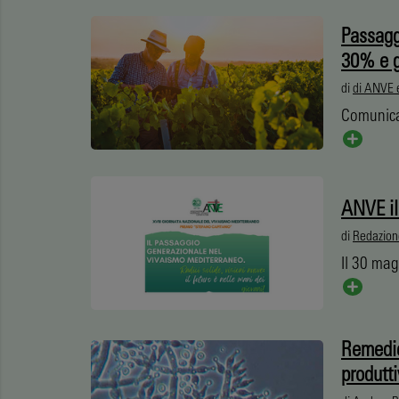
Passagg
30% e gr
di
di ANVE e
Comunic
ANVE il
di
Redazion
Il 30 ma
Remedie
produtt