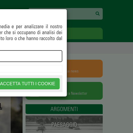
media e per analizzare il nostro
ner che si occupano di analisi dei
ECOLOGIA
OPINIONI
ito loro o che hanno raccolto dal
RSS
Aggiungili alle tue news
ACCETTA TUTTI I COOKIE
NEWSLETTER
Iscriviti alla nostra Newsletter
L
ARGOMENTI
PAESAGGIO