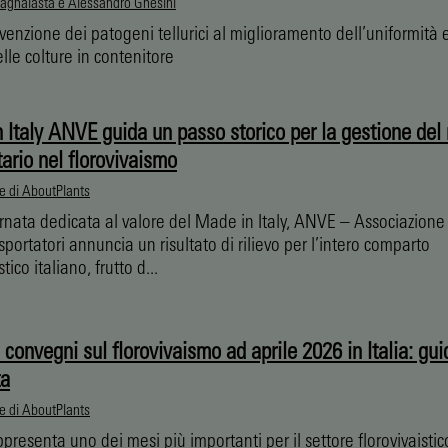
agnalasta e Alessandro Gnesini
venzione dei patogeni tellurici al miglioramento dell’uniformità 
elle colture in contenitore
 Italy ANVE guida un passo storico per la gestione del 
tario nel florovivaismo
e di AboutPlants
rnata dedicata al valore del Made in Italy, ANVE – Associazion
Esportatori annuncia un risultato di rilievo per l’intero comparto
stico italiano, frutto d...
 convegni sul florovivaismo ad aprile 2026 in Italia: gui
ta
e di AboutPlants
ppresenta uno dei mesi più importanti per il settore florovivaistico