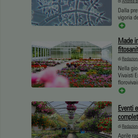
di
Andrea B
Dalla pre
vigoria d
Made in
fitosani
di
Redazion
Nella gio
Vivaisti 
florovivai
Eventi e
comple
di
Redazion
Aprile ra