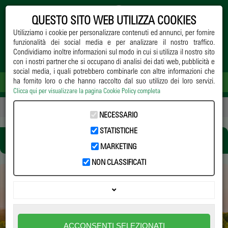
QUESTO SITO WEB UTILIZZA COOKIES
Utilizziamo i cookie per personalizzare contenuti ed annunci, per fornire
funzionalità dei social media e per analizzare il nostro traffico.
Condividiamo inoltre informazioni sul modo in cui si utilizza il nostro sito
con i nostri partner che si occupano di analisi dei dati web, pubblicità e
social media, i quali potrebbero combinarle con altre informazioni che
ha fornito loro o che hanno raccolto dal suo utilizzo dei loro servizi.
Clicca qui per visualizzare la pagina Cookie Policy completa
Home
->
Notizie
-> agricoltura
NECESSARIO
STATISTICHE
AGRICOLTURA
MARKETING
NON CLASSIFICATI
PASSAGGIO GENERAZIONALE NEL
VIVAISMO, PARTECIPAZIONE IN CRESCITA
ACCONSENTI SELEZIONATI