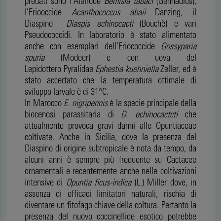
predati sono l’Aleirode
Bemisia tabaci
(Gennadius),
l’Eriooccide
Acanthococcus abaii
Danzing, il
Diaspino
Diaspis echinocacti
(Bouchè) e vari
Pseudococcidi. In laboratorio è stato alimentato
anche con esemplari dell’Eriococcide
Gossyparia
spuria
(Modeer) e con uova del
Lepidottero
Pyralidae
Ephestia kuehniella
Zeller, ed è
stato accertato che la temperatura ottimale di
sviluppo larvale è di 31°C.
In Marocco
E. nigripennis
è la specie principale della
biocenosi parassitaria di
D. echinocactcti
che
attualmente provoca gravi danni alle Opuntiaceae
coltivate. Anche in Sicilia, dove la presenza del
Diaspino di origine subtropicale è nota da tempo, da
alcuni anni è sempre più frequente su Cactacee
ornamentali e recentemente anche nelle coltivazioni
intensive di
Opuntia ficus-indica
(L.) Miller dove, in
assenza di efficaci limitatori naturali, rischia di
diventare un fitofago chiave della coltura. Pertanto la
presenza del nuovo coccinellide esotico potrebbe