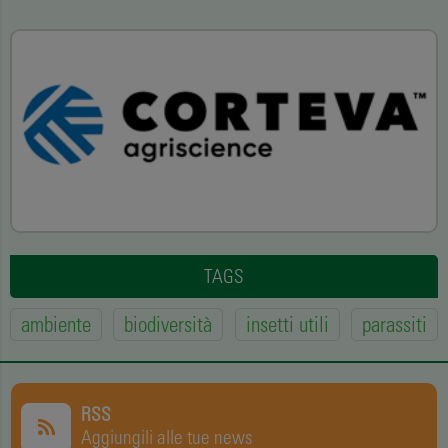
TAGS
ambiente
biodiversità
insetti utili
parassiti
RSS
Aggiungili alle tue news