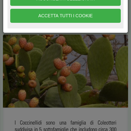
Potrebbe contribuire al controllo di alcuni parassiti di
Cactacee e Opuntia
ACCETTA TUTTI I COOKIE
di
Santi Longo
1758
I Coccinellidi sono una famiglia di Coleotteri
suddivisa in 5 sottofamiglie che includono circa 300