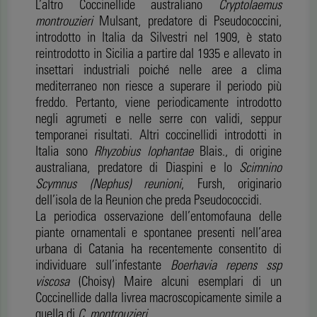
L’altro Coccinellide australiano
Cryptolaemus
montrouzieri
Mulsant, predatore di Pseudococcini,
introdotto in Italia da Silvestri nel 1909, è stato
reintrodotto in Sicilia a partire dal 1935 e allevato in
insettari industriali poiché nelle aree a clima
mediterraneo non riesce a superare il periodo più
freddo. Pertanto, viene periodicamente introdotto
negli agrumeti e nelle serre con validi, seppur
temporanei risultati. Altri coccinellidi introdotti in
Italia sono
Rhyzobius lophantae
Blais., di origine
australiana, predatore di Diaspini e lo
Scimnino
Scymnus (Nephus) reunioni
, Fursh, originario
dell’isola de la Reunion che preda Pseudococcidi.
La periodica osservazione dell’entomofauna delle
piante ornamentali e spontanee presenti nell’area
urbana di Catania ha recentemente consentito di
individuare sull’infestante
Boerhavia repens ssp
viscosa
(Choisy) Maire alcuni esemplari di un
Coccinellide dalla livrea macroscopicamente simile a
quella di
C. montrouzieri
.