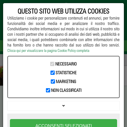
QUESTO SITO WEB UTILIZZA COOKIES
Utilizziamo i cookie per personalizzare contenuti ed annunci, per fornire
funzionalità dei social media e per analizzare il nostro traffico.
Condividiamo inoltre informazioni sul modo in cui si utilizza il nostro sito
con i nostri partner che si occupano di analisi dei dati web, pubblicità e
social media, i quali potrebbero combinarle con altre informazioni che
ha fornito loro o che hanno raccolto dal suo utilizzo dei loro servizi.
Clicca qui per visualizzare la pagina Cookie Policy completa
Home
->
Notizie
->
Difesa
-> Un Coccinellide clandestino in Sicilia
NECESSARIO
STATISTICHE
MARKETING
NON CLASSIFICATI
Un Coccinellide clandestino in
Sicilia
Exochomus nigripennis ritrovato nell'area di Catania.
ACCONSENTI SELEZIONATI