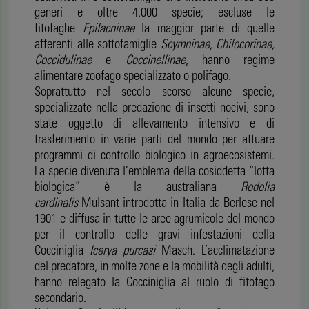
generi e oltre 4.000 specie; escluse le
fitofaghe
Epilacninae
la maggior parte di quelle
afferenti alle sottofamiglie
Scymninae, Chilocorinae,
Coccidulinae
e
Coccinellinae
, hanno regime
alimentare zoofago specializzato o polifago.
Soprattutto nel secolo scorso alcune specie,
specializzate nella predazione di insetti nocivi, sono
state oggetto di allevamento intensivo e di
trasferimento in varie parti del mondo per attuare
programmi di controllo biologico in agroecosistemi.
La specie divenuta l’emblema della cosiddetta “lotta
biologica” è la australiana
Rodolia
cardinalis
Mulsant introdotta in Italia da Berlese nel
1901 e diffusa in tutte le aree agrumicole del mondo
per il controllo delle gravi infestazioni della
Cocciniglia
Icerya purcasi
Masch. L’acclimatazione
del predatore, in molte zone e la mobilità degli adulti,
hanno relegato la Cocciniglia al ruolo di fitofago
secondario.