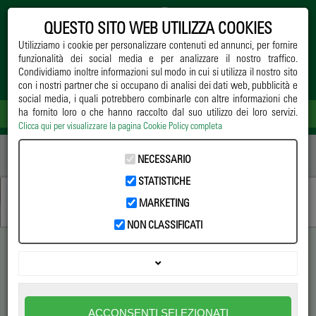
QUESTO SITO WEB UTILIZZA COOKIES
Utilizziamo i cookie per personalizzare contenuti ed annunci, per fornire
funzionalità dei social media e per analizzare il nostro traffico.
Condividiamo inoltre informazioni sul modo in cui si utilizza il nostro sito
con i nostri partner che si occupano di analisi dei dati web, pubblicità e
social media, i quali potrebbero combinarle con altre informazioni che
ha fornito loro o che hanno raccolto dal suo utilizzo dei loro servizi.
Clicca qui per visualizzare la pagina Cookie Policy completa
Home
->
Notizie
->
Difesa
-> Prove in vivaio con Polyversum®: una difesa
NECESSARIO
convincente
STATISTICHE
MARKETING
NON CLASSIFICATI
Prove in vivaio con
Polyversum®: una difesa
ACCONSENTI SELEZIONATI