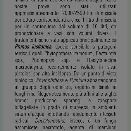
nostre prove sono stati utilizzati
approssimativamente 2000/2500 litri di miscela
per ettaro corrispondenti a circa 1 litro di miscela
per un contenitore dal volume di 10 litri, da
proporzionare a vasi con volumi diversi. I
trattamenti sono stati applicati principalmente su
Prunus lusitanica
, specie sensibile a patogeni
terricoli quali Phytophthora ramorum, Pestalotia
spp., Phomopsis spp. e Dactylonectria
macrodidyma, recentemente isolata in vivai
pistoiesi con alta incidenza. Da un punto di vista
biologico,
Phytophthora
e
Pythium
appartengono
al gruppo degli oomiceti, organismi simili ai
funghi ma filogeneticamente più affini alle alghe
brune; producono sporangi e zoospore
biflagellate in grado di muoversi in ambienti
saturi d’acqua, infettando rapidamente i tessuti
radicali.
Dactylonectria
, invece, è un fungo
ascomicete necrotrofo, agente di marciumi