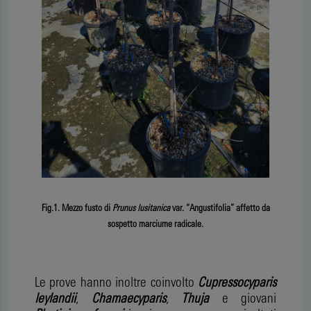
Fig.1. Mezzo fusto di
Prunus lusitanica
var. “Angustifolia” affetto da
sospetto marciume radicale.
Le prove hanno inoltre coinvolto
Cupressocyparis
leylandii
,
Chamaecyparis
,
Thuja
e giovani