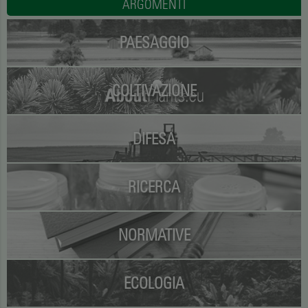
ARGOMENTI
PAESAGGIO
COLTIVAZIONE
DIFESA
RICERCA
NORMATIVE
ECOLOGIA