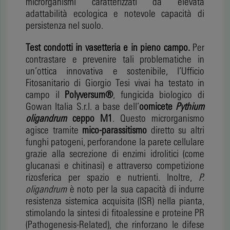
microrganismi caratterizzati da elevata
adattabilità ecologica e notevole capacità di
persistenza nel suolo.
Test condotti in vasetteria e in pieno campo.
Per
contrastare e prevenire tali problematiche in
un’ottica innovativa e sostenibile, l’Ufficio
Fitosanitario di Giorgio Tesi vivai ha testato in
campo il
Polyversum®
, fungicida biologico di
Gowan Italia S.r.l. a base dell’
oomicete
Pythium
oligandrum
ceppo M1
. Questo microrganismo
agisce tramite
mico-parassitismo
diretto su altri
funghi patogeni, perforandone la parete cellulare
grazie alla secrezione di enzimi idrolitici (come
glucanasi e chitinasi) e attraverso competizione
rizosferica per spazio e nutrienti. Inoltre,
P.
oligandrum
è noto per la sua capacità di indurre
resistenza sistemica acquisita (ISR) nella pianta,
stimolando la sintesi di fitoalessine e proteine PR
(Pathogenesis-Related), che rinforzano le difese