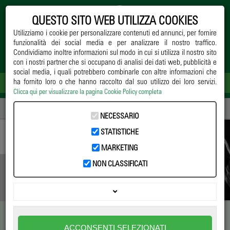
QUESTO SITO WEB UTILIZZA COOKIES
Utilizziamo i cookie per personalizzare contenuti ed annunci, per fornire
funzionalità dei social media e per analizzare il nostro traffico.
Condividiamo inoltre informazioni sul modo in cui si utilizza il nostro sito
con i nostri partner che si occupano di analisi dei dati web, pubblicità e
social media, i quali potrebbero combinarle con altre informazioni che
ha fornito loro o che hanno raccolto dal suo utilizzo dei loro servizi.
Clicca qui per visualizzare la pagina Cookie Policy completa
Home
->
Notizie
->
Appuntamenti
-> Arbor Meeting 2025 a Firenze!
NECESSARIO
STATISTICHE
MARKETING
NON CLASSIFICATI
Arbor Meeting 2025 a Firenze!
ACCONSENTI SELEZIONATI