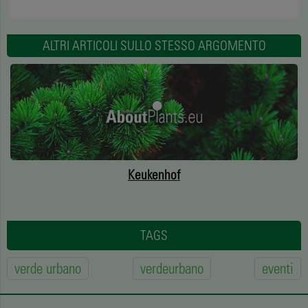
ALTRI ARTICOLI SULLO STESSO ARGOMENTO
Keukenhof
TAGS
verde urbano
verdeurbano
eventi