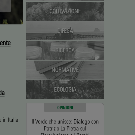
COLTIVAZIONE
DIFESA
dente
RICERCA
NORMATIVE
ECOLOGIA
da
OPINIONI
 in Italia
Il Verde che unisce: Dialogo con
Patrizio La Pietra sul