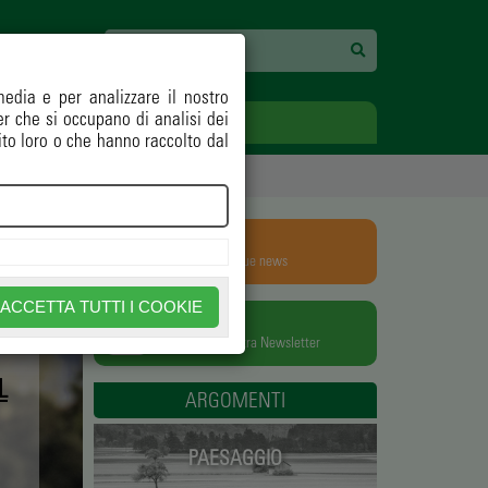
media e per analizzare il nostro
ner che si occupano di analisi dei
ECOLOGIA
OPINIONI
ito loro o che hanno raccolto dal
RSS
Aggiungili alle tue news
ACCETTA TUTTI I COOKIE
NEWSLETTER
Iscriviti alla nostra Newsletter
L
ARGOMENTI
PAESAGGIO