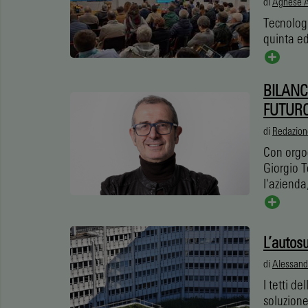
di
Agnese A
Tecnologi
quinta ed
BILANC
FUTUR
di
Redazion
Con orgog
Giorgio 
l'azienda
L’autos
di
Alessand
I tetti d
soluzione