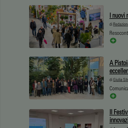
I nuovi 
di
Redazion
Resocont
A Pistoi
eccellen
di
Giulia Sil
Comunic
Il Festi
innovaz