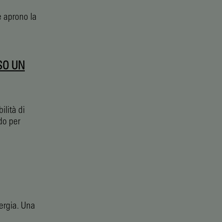
e aprono la
SO UN
ilità di
do per
nergia. Una