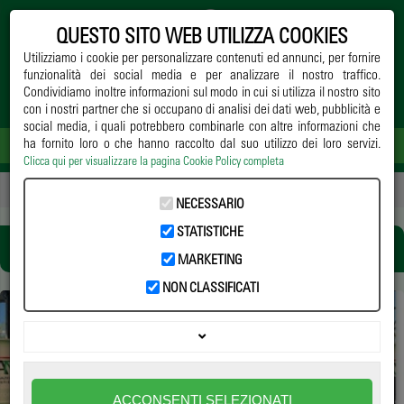
QUESTO SITO WEB UTILIZZA COOKIES
Utilizziamo i cookie per personalizzare contenuti ed annunci, per fornire
funzionalità dei social media e per analizzare il nostro traffico.
Condividiamo inoltre informazioni sul modo in cui si utilizza il nostro sito
con i nostri partner che si occupano di analisi dei dati web, pubblicità e
social media, i quali potrebbero combinarle con altre informazioni che
ha fornito loro o che hanno raccolto dal suo utilizzo dei loro servizi.
Clicca qui per visualizzare la pagina Cookie Policy completa
Home
->
Notizie
-> anve
NECESSARIO
STATISTICHE
ANVE
MARKETING
NON CLASSIFICATI
ANVE RINNOVA IL CONSIGLIO DIRETTIVO,
MORENO PINTO ELETTO PRESIDENTE
ACCONSENTI SELEZIONATI