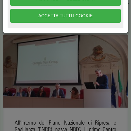
Biodiversity Future Center (NBFC) della Scuola Sant’Anna per
la redazione di un caso studio
ACCETTA TUTTI I COOKIE
di
Myriam Arcidiacono
997
All’interno del Piano Nazionale di Ripresa e
Resilienza (PNRR), nasce NBFC, il primo Centro