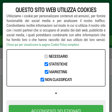
QUESTO SITO WEB UTILIZZA COOKIES
Utilizziamo i cookie per personalizzare contenuti ed annunci, per fornire
funzionalità dei social media e per analizzare il nostro traffico.
Condividiamo inoltre informazioni sul modo in cui si utilizza il nostro sito
con i nostri partner che si occupano di analisi dei dati web, pubblicità e
social media, i quali potrebbero combinarle con altre informazioni che
ha fornito loro o che hanno raccolto dal suo utilizzo dei loro servizi.
Clicca qui per visualizzare la pagina Cookie Policy completa
Home
->
Notizie
->
Ricerca
-> La biodiversità come fonte di reddito
NECESSARIO
STATISTICHE
MARKETING
NON CLASSIFICATI
La biodiversità come fonte di
reddito
Giorgio Tesi Group selezionato dai ricercatori del National
ACCONSENTI SELEZIONATI