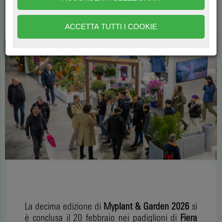
di
Redazione AboutPlants
402
ACCETTA TUTTI I COOKIE
La decima edizione di
Myplant & Garden 2026
si
è conclusa il 20 febbraio nei padiglioni di
Fiera