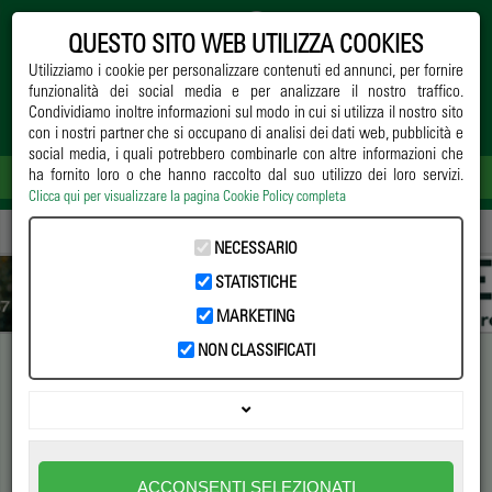
QUESTO SITO WEB UTILIZZA COOKIES
Utilizziamo i cookie per personalizzare contenuti ed annunci, per fornire
funzionalità dei social media e per analizzare il nostro traffico.
Condividiamo inoltre informazioni sul modo in cui si utilizza il nostro sito
con i nostri partner che si occupano di analisi dei dati web, pubblicità e
social media, i quali potrebbero combinarle con altre informazioni che
ha fornito loro o che hanno raccolto dal suo utilizzo dei loro servizi.
Clicca qui per visualizzare la pagina Cookie Policy completa
Home
->
Notizie
->
Paesaggio
-> I nuovi numeri del florovivaismo
NECESSARIO
STATISTICHE
MARKETING
NON CLASSIFICATI
I nuovi numeri del
florovivaismo
Resoconto della decima edizione di MyPlant and Garden
ACCONSENTI SELEZIONATI