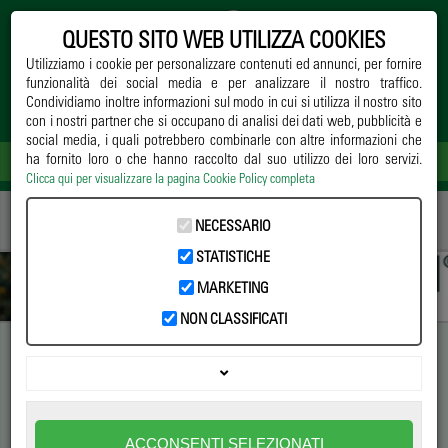
QUESTO SITO WEB UTILIZZA COOKIES
Utilizziamo i cookie per personalizzare contenuti ed annunci, per fornire
funzionalità dei social media e per analizzare il nostro traffico.
Condividiamo inoltre informazioni sul modo in cui si utilizza il nostro sito
con i nostri partner che si occupano di analisi dei dati web, pubblicità e
social media, i quali potrebbero combinarle con altre informazioni che
ha fornito loro o che hanno raccolto dal suo utilizzo dei loro servizi.
Clicca qui per visualizzare la pagina Cookie Policy completa
Home
->
Notizie
->
Paesaggio
-> Le infrastrutture blu e verdi nelle città
NECESSARIO
aumentano la connettività degli habitat
STATISTICHE
MARKETING
NON CLASSIFICATI
Le infrastrutture blu e verdi
nelle città aumentano la
ACCONSENTI SELEZIONATI