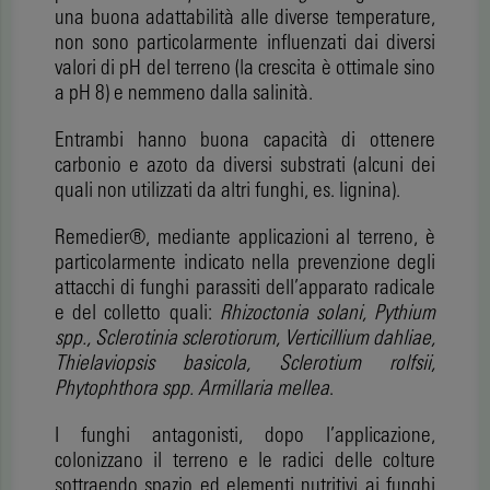
una buona adattabilità alle diverse temperature,
non sono particolarmente influenzati dai diversi
valori di pH del terreno (la crescita è ottimale sino
a pH 8) e nemmeno dalla salinità.
Entrambi hanno buona capacità di ottenere
carbonio e azoto da diversi substrati (alcuni dei
quali non utilizzati da altri funghi, es. lignina).
Remedier®, mediante applicazioni al terreno, è
particolarmente indicato nella prevenzione degli
attacchi di funghi parassiti dell’apparato radicale
e del colletto quali:
Rhizoctonia solani, Pythium
spp., Sclerotinia sclerotiorum, Verticillium dahliae,
Thielaviopsis basicola, Sclerotium rolfsii,
Phytophthora spp. Armillaria mellea
.
I funghi antagonisti, dopo l’applicazione,
colonizzano il terreno e le radici delle colture
sottraendo spazio ed elementi nutritivi ai funghi