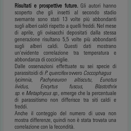
Risultati e prospettive future.
Gli autori hanno
scoperto che gli insetti al secondo stadio
svernante sono stati 13 volte più abbondanti
sugli alberi caldi rispetto a quelli freddi. Nel mese
di aprile, gli ovisacchi depositati dalla stessa
generazione risultano 5,5 volte più abbondanti
sugli alberi caldi. Questi dati mostrano
un'evidente correlazione tra temperatura e
abbondanza di cocciniglie.
Dalle osservazioni effettuate su sei specie di
parassitoidi di
P. quercifex
ovvero
Coccophagus
lycimnia
,
Pachyneuron altiscutu, Eunotus
lividus,
Encyrtus fuscus
,
Blastothrix
sp.
e
Metaphycus sp.,
emerge che la percentuale
di parassitismo non differisce tra siti caldi e
freddi.
Anche il conteggio del numero di uova non
mostra differenze, quindi non è stata trovata una
correlazione con la fecondità.