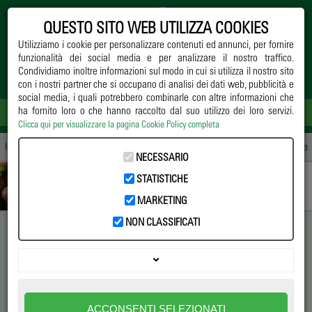
QUESTO SITO WEB UTILIZZA COOKIES
Utilizziamo i cookie per personalizzare contenuti ed annunci, per fornire
funzionalità dei social media e per analizzare il nostro traffico.
Condividiamo inoltre informazioni sul modo in cui si utilizza il nostro sito
con i nostri partner che si occupano di analisi dei dati web, pubblicità e
social media, i quali potrebbero combinarle con altre informazioni che
ha fornito loro o che hanno raccolto dal suo utilizzo dei loro servizi.
Clicca qui per visualizzare la pagina Cookie Policy completa
Home
->
Notizie
->
Difesa
-> Gli effetti del calore sullo sviluppo delle cocciniglie
NECESSARIO
STATISTICHE
MARKETING
NON CLASSIFICATI
Gli effetti del calore sullo
sviluppo delle cocciniglie
L'andamento delle temperature in aree urbane è simile a
ACCONSENTI SELEZIONATI