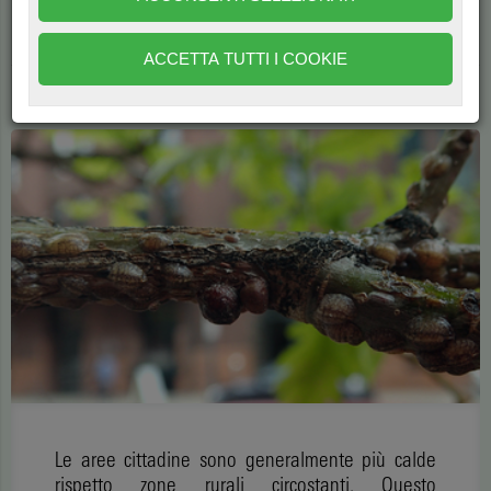
quello del riscaldamento globale. Osservati gli effetti sulla
biologia di Parthenolecanium quercifex.
ACCETTA TUTTI I COOKIE
di
Alassandro Gnesini
2317
Le aree cittadine sono generalmente più calde
rispetto zone rurali circostanti. Questo