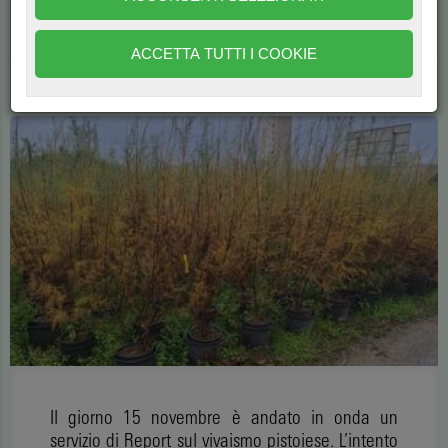
sul comprensorio pistoiese, evidenziandone le criticità. La
verità, però, non è emersa del tutto.
ACCETTA TUTTI I COOKIE
di
Emanuele Begliomini
6526
Il giorno 15 novembre è andato in onda un
servizio di Report sul vivaismo pistoiese. L’intento