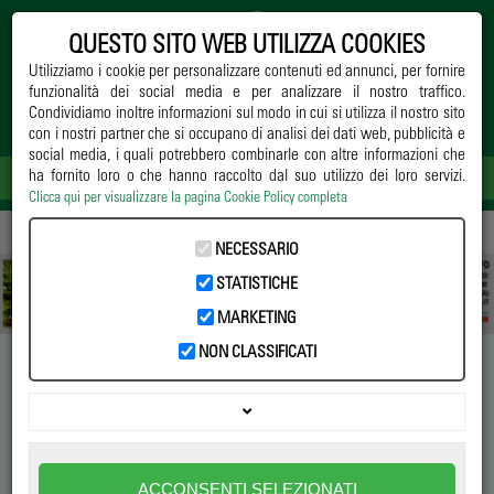
QUESTO SITO WEB UTILIZZA COOKIES
Utilizziamo i cookie per personalizzare contenuti ed annunci, per fornire
funzionalità dei social media e per analizzare il nostro traffico.
Condividiamo inoltre informazioni sul modo in cui si utilizza il nostro sito
con i nostri partner che si occupano di analisi dei dati web, pubblicità e
social media, i quali potrebbero combinarle con altre informazioni che
ha fornito loro o che hanno raccolto dal suo utilizzo dei loro servizi.
Clicca qui per visualizzare la pagina Cookie Policy completa
Home
->
Notizie
->
Opinioni
-> Report, il vivaismo e l’occasione mancata
NECESSARIO
STATISTICHE
MARKETING
NON CLASSIFICATI
Report, il vivaismo e
l’occasione mancata
Il programma di mamma Rai ha mandato in onda un servizio
ACCONSENTI SELEZIONATI