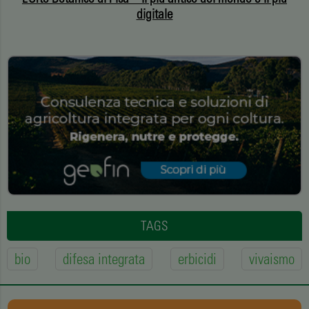
digitale
TAGS
bio
difesa integrata
erbicidi
vivaismo