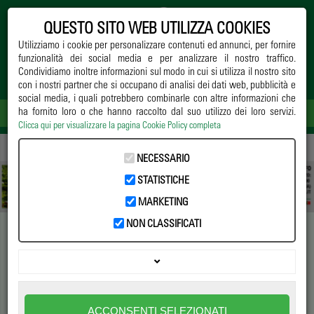
QUESTO SITO WEB UTILIZZA COOKIES
Utilizziamo i cookie per personalizzare contenuti ed annunci, per fornire
funzionalità dei social media e per analizzare il nostro traffico.
Condividiamo inoltre informazioni sul modo in cui si utilizza il nostro sito
con i nostri partner che si occupano di analisi dei dati web, pubblicità e
social media, i quali potrebbero combinarle con altre informazioni che
ha fornito loro o che hanno raccolto dal suo utilizzo dei loro servizi.
Clicca qui per visualizzare la pagina Cookie Policy completa
Home
->
Notizie
->
Opinioni
-> Un nuovo inizio per Aboutplants.eu
NECESSARIO
STATISTICHE
MARKETING
NON CLASSIFICATI
Un nuovo inizio per
Aboutplants.eu
Il magazine compie sette anni e festeggia rinnovandosi
ACCONSENTI SELEZIONATI