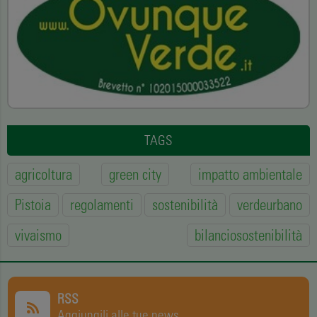
TAGS
agricoltura
green city
impatto ambientale
Pistoia
regolamenti
sostenibilità
verdeurbano
vivaismo
bilanciosostenibilità
RSS
Aggiungili alle tue news