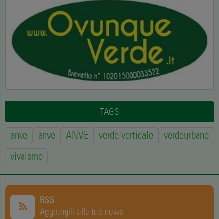
TAGS
anve
anve
ANVE
verde verticale
verdeurbano
vivaismo
RSS
Aggiungili alle tue news