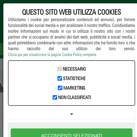
QUESTO SITO WEB UTILIZZA COOKIES
Utilizziamo i cookie per personalizzare contenuti ed annunci, per fornire
funzionalità dei social media e per analizzare il nostro traffico. Condividiamo
inoltre informazioni sul modo in cui si utilizza il nostro sito con i nostri
partner che si occupano di analisi dei dati web, pubblicità e social media, i
quali potrebbero combinarle con altre informazioni che ha fornito loro o che
hanno raccolto dal suo utilizzo dei loro servizi.
Clicca qui per visualizzare la pagina Cookie Policy completa
Home
->
Notizie
->
Coltivazione
-> Kelpak® e sviluppo radicale
NECESSARIO
STATISTICHE
MARKETING
NON CLASSIFICATI
Kelpak® e sviluppo radicale
L’estratto di Ecklonia maxima come promotore della crescita
delle radici. Un approfondimento sul suo utilizzo per le
coltivazioni in contenitore
ACCONSENTI SELEZIONATI