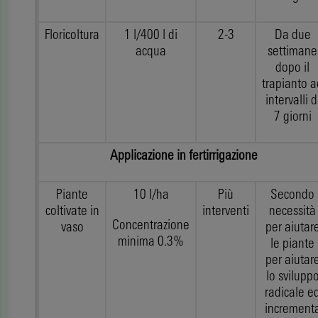
Floricoltura
1 l/400 l di
2-3
Da due
acqua
settimane
dopo il
trapianto a
intervalli d
7 giorni
Applicazione in fertirrigazione
Piante
10 l/ha
Più
Secondo
coltivate in
interventi
necessità
Concentrazione
vaso
per aiutar
minima 0.3%
le piante
per aiutar
lo svilupp
radicale e
increment