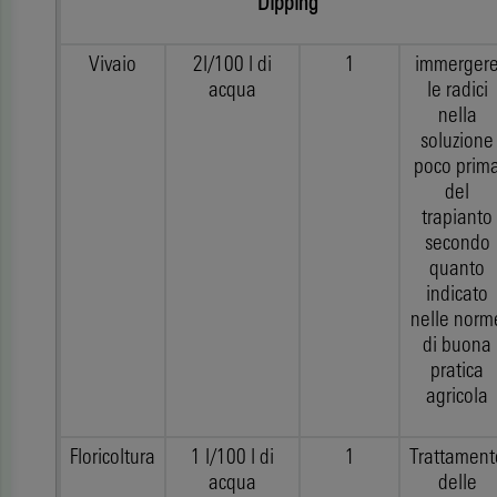
Dipping
Vivaio
2l/100 l di
1
immerger
acqua
le radici
nella
soluzione
poco prim
del
trapianto
secondo
quanto
indicato
nelle norm
di buona
pratica
agricola
Floricoltura
1 l/100 l di
1
Trattament
acqua
delle