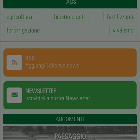
TAGS
agricoltura
biostimolanti
fertilizzanti
fertirrigazione
vivaismo
RSS
Aggiungili alle tue news
NEWSLETTER
Iscriviti alla nostra Newsletter
ARGOMENTI
PAESAGGIO