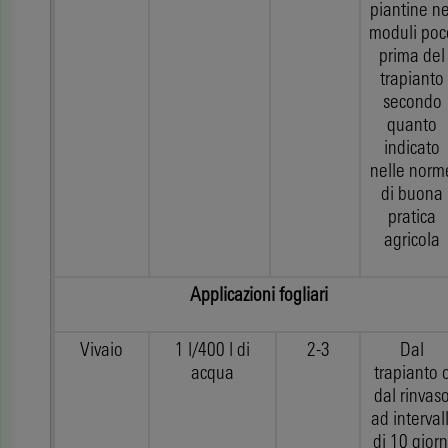
piantine ne
moduli poc
prima del
trapianto
secondo
quanto
indicato
nelle norm
di buona
pratica
agricola
Applicazioni fogliari
Vivaio
1 l/400 l di
2-3
Dal
acqua
trapianto 
dal rinvas
ad intervall
di 10 giorn