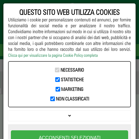
QUESTO SITO WEB UTILIZZA COOKIES
Utilizziamo i cookie per personalizzare contenuti ed annunci, per fornire
funzionalità dei social media e per analizzare il nostro traffico.
Condividiamo inoltre informazioni sul modo in cui si utilizza il nostro sito
con i nostri partner che si occupano di analisi dei dati web, pubblicità e
social media, i quali potrebbero combinarle con altre informazioni che
ha fornito loro o che hanno raccolto dal suo utilizzo dei loro servizi.
Clicca qui per visualizzare la pagina Cookie Policy completa
Home
->
Notizie
->
Coltivazione
-> I fertilizzanti di base: i concimi azotati
NECESSARIO
STATISTICHE
MARKETING
NON CLASSIFICATI
I fertilizzanti di base: i
concimi azotati
Fondamentale per lo sviluppo delle piante, l'azoto è
ACCONSENTI SELEZIONATI