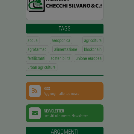
TAGS
acqua
aeroponica
agricoltura
agrofarmaci
alimentazione
blockchain
fertilizzanti
sostenibilità
unione europea
urban agriculture
RSS
Aggiungili alle tue news
NEWSLETTER
Iscriviti alla nostra Newsletter
ARGOMENTI