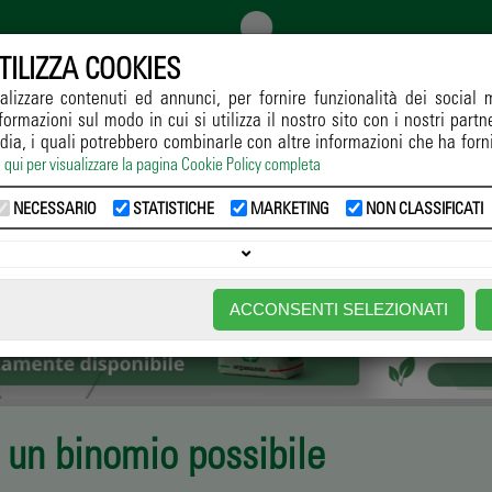
TILIZZA COOKIES
alizzare contenuti ed annunci, per fornire funzionalità dei social 
formazioni sul modo in cui si utilizza il nostro sito con i nostri part
GGIO
COLTIVAZIONE
DIFESA
RICERCA
NORMATIVE
dia, i quali potrebbero combinarle con altre informazioni che ha forn
a qui per visualizzare la pagina Cookie Policy completa
Home
->
Notizie
->
Coltivazione
-> Tecnologia e agricoltura: un binomio possibile
NECESSARIO
STATISTICHE
MARKETING
NON CLASSIFICATI
ACCONSENTI SELEZIONATI
: un binomio possibile