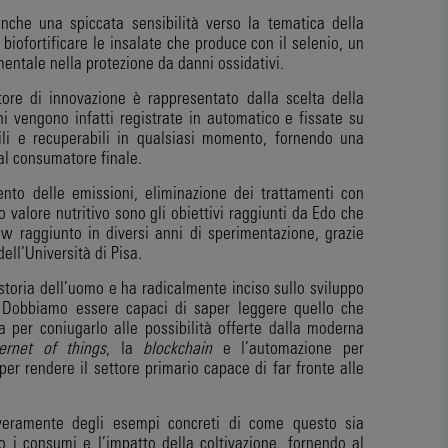
che una spiccata sensibilità verso la tematica della
biofortificare le insalate che produce con il selenio, un
entale nella protezione da danni ossidativi.
ore di innovazione è rappresentato dalla scelta della
oni vengono infatti registrate in automatico e fissate su
li e recuperabili in qualsiasi momento, fornendo una
 al consumatore finale.
mento delle emissioni, eliminazione dei trattamenti con
 valore nutritivo sono gli obiettivi raggiunti da Edo che
w raggiunto in diversi anni di sperimentazione, grazie
ll’Università di Pisa.
storia dell’uomo e ha radicalmente inciso sullo sviluppo
 Dobbiamo essere capaci di saper leggere quello che
a per coniugarlo alle possibilità offerte dalla moderna
ternet of things
, la
blockchain
e l’automazione per
r rendere il settore primario capace di far fronte alle
eramente degli esempi concreti di come questo sia
o i consumi e l’impatto della coltivazione, fornendo al