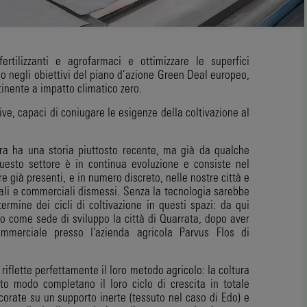
fertilizzanti e agrofarmaci e ottimizzare le superfici
no negli obiettivi del piano d’azione Green Deal europeo,
ntinente a impatto climatico zero.
ve, capaci di coniugare le esigenze della coltivazione al
tura ha una storia piuttosto recente, ma già da qualche
uesto settore è in continua evoluzione e consiste nel
re già presenti, e in numero discreto, nelle nostre città e
iali e commerciali dismessi. Senza la tecnologia sarebbe
termine dei cicli di coltivazione in questi spazi: da qui
to come sede di sviluppo la città di Quarrata, dopo aver
merciale presso l'azienda agricola Parvus Flos di
 riflette perfettamente il loro metodo agricolo: la coltura
to modo completano il loro ciclo di crescita in totale
orate su un supporto inerte (tessuto nel caso di Edo) e