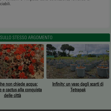
ciabili.
LI SULLO STESSO ARGOMENTO
che non chiede acqua:
Infinity: un vaso dagli scarti di
e e cactus alla conquista
Tetrapak
delle città