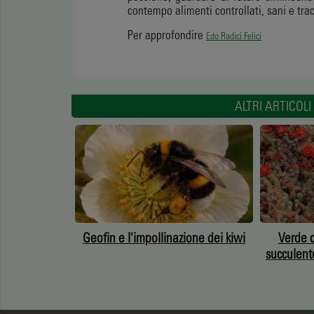
contempo alimenti controllati, sani e trac
Per approfondire
Edo Radici Felici
ALTRI ARTICO
, dal mito di
Geofin e l'impollinazione dei kiwi
Verde 
l verde urbano
succulent