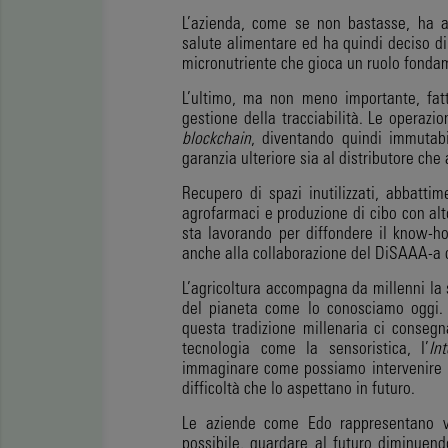
L’azienda, come se non bastasse, ha an
salute alimentare ed ha quindi deciso di 
micronutriente che gioca un ruolo fondam
L’ultimo, ma non meno importante, fatt
gestione della tracciabilità. Le operazi
blockchain
, diventando quindi immutabi
garanzia ulteriore sia al distributore che
Recupero di spazi inutilizzati, abbatti
agrofarmaci e produzione di cibo con alto
sta lavorando per diffondere il know-ho
anche alla collaborazione del DiSAAA-a de
L’agricoltura accompagna da millenni la 
del pianeta come lo conosciamo oggi.
questa tradizione millenaria ci consegn
tecnologia come la sensoristica, I’
In
immaginare come possiamo intervenire pe
difficoltà che lo aspettano in futuro.
Le aziende come Edo rappresentano v
possibile, guardare al futuro diminuend