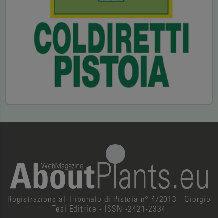
Registrazione al Tribunale di Pistoia n° 4/2013 - Giorgio
Tesi Editrice - ISSN -2421-2334