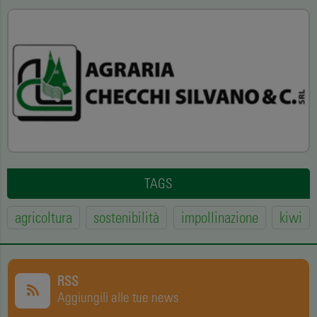
TAGS
agricoltura
sostenibilità
impollinazione
kiwi
RSS
Aggiungili alle tue news