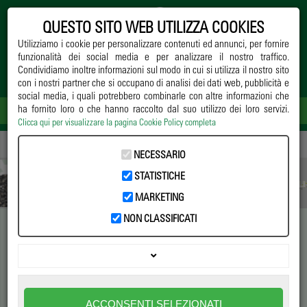
QUESTO SITO WEB UTILIZZA COOKIES
Utilizziamo i cookie per personalizzare contenuti ed annunci, per fornire
funzionalità dei social media e per analizzare il nostro traffico.
Condividiamo inoltre informazioni sul modo in cui si utilizza il nostro sito
con i nostri partner che si occupano di analisi dei dati web, pubblicità e
social media, i quali potrebbero combinarle con altre informazioni che
ha fornito loro o che hanno raccolto dal suo utilizzo dei loro servizi.
Clicca qui per visualizzare la pagina Cookie Policy completa
Home
->
Notizie
->
Coltivazione
-> Geofin e l'impollinazione dei kiwi
NECESSARIO
STATISTICHE
MARKETING
NON CLASSIFICATI
Geofin e l'impollinazione dei
kiwi
L'utilizzo dei bombi per migliorare l'allegagione e la qualità
ACCONSENTI SELEZIONATI