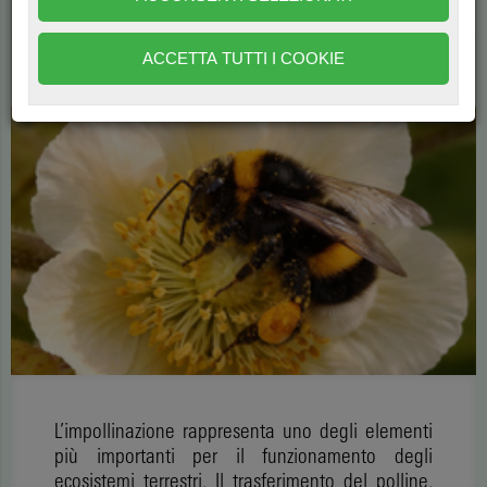
del frutto
ACCETTA TUTTI I COOKIE
di
Damiano Cerantola e Matteo Benedetti
485
L’impollinazione rappresenta uno degli elementi
più importanti per il funzionamento degli
ecosistemi terrestri. Il trasferimento del polline,