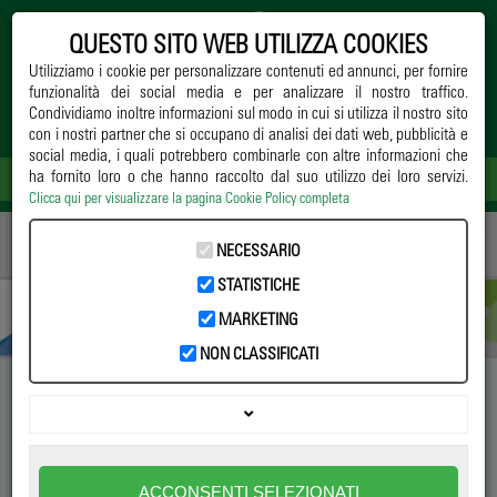
QUESTO SITO WEB UTILIZZA COOKIES
Utilizziamo i cookie per personalizzare contenuti ed annunci, per fornire
funzionalità dei social media e per analizzare il nostro traffico.
Condividiamo inoltre informazioni sul modo in cui si utilizza il nostro sito
con i nostri partner che si occupano di analisi dei dati web, pubblicità e
social media, i quali potrebbero combinarle con altre informazioni che
ha fornito loro o che hanno raccolto dal suo utilizzo dei loro servizi.
Clicca qui per visualizzare la pagina Cookie Policy completa
Home
->
Notizie
->
Normative
-> I nuovi Regolamenti UE: rischio fitosanitario e
NECESSARIO
tracciabilità
STATISTICHE
MARKETING
NON CLASSIFICATI
I nuovi Regolamenti UE:
rischio fitosanitario e
ACCONSENTI SELEZIONATI