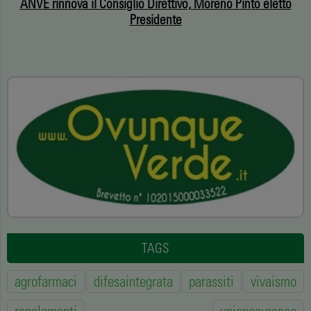
ANVE rinnova il Consiglio Direttivo, Moreno Pinto eletto
Presidente
TAGS
agrofarmaci
difesaintegrata
parassiti
vivaismo