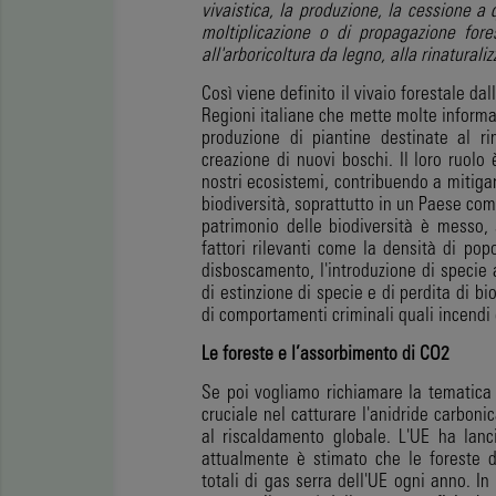
vivaistica, la produzione, la cessione a 
moltiplicazione o di propagazione fore
all'arboricoltura da legno, alla rinaturali
Così viene definito il vivaio forestale d
Regioni italiane che mette molte informaz
produzione di piantine destinate al ri
creazione di nuovi boschi. Il loro ruolo
nostri ecosistemi, contribuendo a mitigar
biodiversità, soprattutto in un Paese com
patrimonio delle biodiversità è messo, 
fattori rilevanti come la densità di popo
disboscamento, l'introduzione di specie 
di estinzione di specie e di perdita di b
di comportamenti criminali quali incendi
Le foreste e l’assorbimento di CO2
Se poi vogliamo richiamare la tematica 
cruciale nel catturare l'anidride carboni
al riscaldamento globale. L'UE ha lanci
attualmente è stimato che le foreste d
totali di gas serra dell'UE ogni anno. In