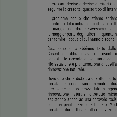
interessati decine e decine di ettari è s
seguirne la crescita; questo tipo di inter
Il problema non è che stiamo andand
all’interno del cambiamento climatico. I
da maggio a ottobre; se avessimo pianta
la maggior parte degli alberi in quanto n
per fornire l’acqua di cui hanno bisogno 
Successivamente abbiamo fatto delle
Casentinesi abbiamo avuto un evento che
consistente accanto al santuario della 
riforestazione e piantumazione di quell’a
rinnovazione naturale.
Devo dire che a distanza di sette – otto 
foresta si sta rigenerando in modo natur
loro seme hanno provveduto a rigene
rinnovazione naturale, oltretutto mis
assistendo anche ad una notevole resis
con una piantumazione artificiale. Anc
foreste mature affidarsi alla rinnovazion