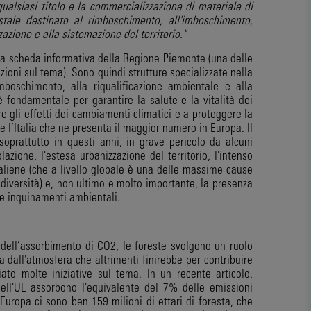
qualsiasi titolo e la commercializzazione di materiale di
stale destinato al rimboschimento, all'imboschimento,
zzazione e alla sistemazione del territorio."
alla scheda informativa della Regione Piemonte (una delle
ioni sul tema). Sono quindi strutture specializzate nella
mboschimento, alla riqualificazione ambientale e alla
 è fondamentale per garantire la salute e la vitalità dei
e gli effetti dei cambiamenti climatici e a proteggere la
e l’Italia che ne presenta il maggior numero in Europa. Il
soprattutto in questi anni, in grave pericolo da alcuni
lazione, l'estesa urbanizzazione del territorio, l'intenso
aliene (che a livello globale è una delle massime cause
iodiversità) e, non ultimo e molto importante, la presenza
 e inquinamenti ambientali.
dell’assorbimento di CO2, le foreste svolgono un ruolo
ca dall'atmosfera che altrimenti finirebbe per contribuire
ato molte iniziative sul tema. In un recente articolo,
ell'UE assorbono l'equivalente del 7% delle emissioni
 Europa ci sono ben 159 milioni di ettari di foresta, che