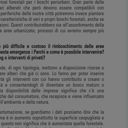
ivai forestali per i boschi periurbani. Gran parte delle
azi alberati che però devono essere compatibili con
periferiche delle nostre città potremmo invece piantare
caratteristiche di veri e propri boschi forestali, anche se
ioni. Questi contribuirebbero sia all’assorbimento della
le aree urbanizzate, processi di cui avremo sempre più
 più difficile e costoso il
rimboschimento delle aree
esta emergenza i Parchi e come è possibile intervenire?
o interventi di privati?
e, di ogni tipologia, mettono a disposizione risorse o
are alberi che già ci sono. Lo fanno per poter inserire
ilità gli interventi con cui hanno contribuito a creare o
tà e consentendogli di diventare un bosco maturo o
ta disponibilità delle imprese significa che c’è una
nche del consumatore, che recepisce e viene influenzato
ell’ambiente e della natura.
iantumazione, se guardiamo i dati possiamo dire che la
ma è in aumento soprattutto la superficie cespugliata e
ma questo non significa che è aumentata quella forestale.