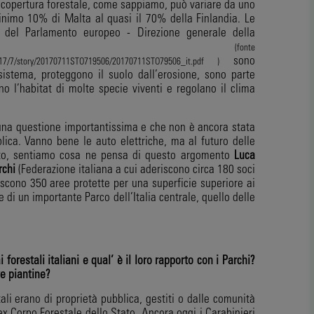
a copertura forestale, come sappiamo, può variare da uno
inimo 10% di Malta al quasi il 70% della Finlandia. Le
e del Parlamento europeo - Direzione generale della
icazione
(fonte
sono
/2017/7/story/20170711STO719506/20170711STO79506_it.pdf )
osistema, proteggono il suolo dall’erosione, sono parte
ono l’habitat di molte specie viventi e regolano il clima
i una questione importantissima e che non è ancora stata
blica. Vanno bene le auto elettriche, ma al futuro delle
ito, sentiamo cosa ne pensa di questo argomento
Luca
rchi
(Federazione italiana a cui aderiscono circa 180 soci
tiscono 350 aree protette per una superficie superiore ai
e di un importante Parco dell’Italia centrale, quello delle
 forestali italiani e qual’
è il loro rapporto con i Parchi?
e piantine?
ali erano di proprietà pubblica, gestiti o dalle comunità
’ex Corpo Forestale dello Stato. Ancora oggi i Carabinieri