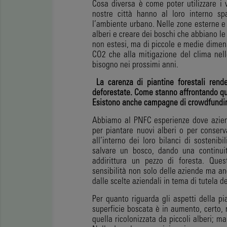
Cosa diversa è come poter utilizzare i v
nostre città hanno al loro interno sp
l’ambiente urbano. Nelle zone esterne e 
alberi e creare dei boschi che abbiano le 
non estesi, ma di piccole e medie dimens
CO2 che alla mitigazione del clima nel
bisogno nei prossimi anni.
La carenza di piantine forestali rende
deforestate. Come stanno affrontando
qu
Esistono
anche campagne di crowdfunding 
Abbiamo al PNFC esperienze dove aziend
per piantare nuovi alberi o per conserv
all’interno dei loro bilanci di sostenib
salvare un bosco, dando una continui
addirittura un pezzo di foresta. Ques
sensibilità non solo delle aziende ma a
dalle scelte aziendali in tema di tutela d
Per quanto riguarda gli aspetti della p
superficie boscata è in aumento, certo, 
quella ricolonizzata da piccoli alberi; 