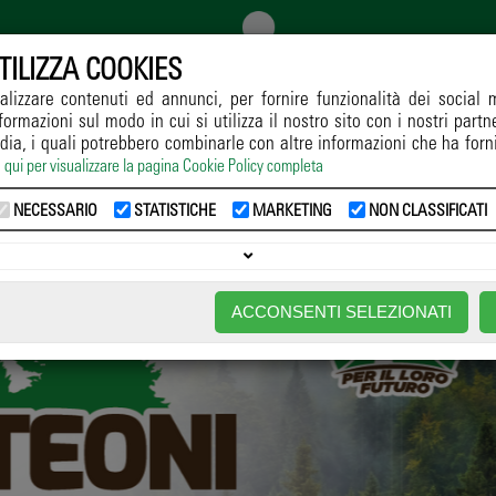
TILIZZA COOKIES
alizzare contenuti ed annunci, per fornire funzionalità dei social 
formazioni sul modo in cui si utilizza il nostro sito con i nostri part
GGIO
COLTIVAZIONE
DIFESA
RICERCA
NORMATIVE
dia, i quali potrebbero combinarle con altre informazioni che ha forn
a qui per visualizzare la pagina Cookie Policy completa
->
Notizie
->
Ecologia
-> LA FINESTRA SUL VERDE - L'IMPORTANZA DEI VIVAI FO
NECESSARIO
STATISTICHE
MARKETING
NON CLASSIFICATI
ACCONSENTI SELEZIONATI