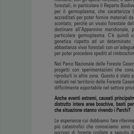
forestali, in particolare il Reparto Biodiv
per il germoplasma, che caratterizza l
accreditati per poter fornire materiali d
scontato, perché un vivaio forestale de
destinare all’Appennino meridionale, 
particolare germoplasma. C’è quindi un
genetica rispetto ad un determinato 
abbastanza vivai forestali con un’adeguata
per poter procedere spediti al rimboschim
Nel Parco Nazionale delle Foreste Casent
progetti con sperimentazioni che cons
riprodurli in altre zone. Questo è stato
radicati nel territorio delle Foreste Case
difficilmente esportabile nel settore priv
Anche eventi estremi, causati princip
distrutto intere aree boschive, basti
pen
che
situazione stanno vivendo i Parchi?
Le esperienze cui dobbiamo fare riferime
più catastrofici che conosciamo sono q
porzioni di foreste crollate a seguito 