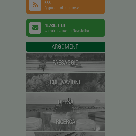
RSS
Aggiungili alle tue news
NEWSLETTER
Iscriviti alla nostra Newsletter
ARGOMENTI
PAESAGGIO
COLTIVAZIONE
DIFESA
RICERCA