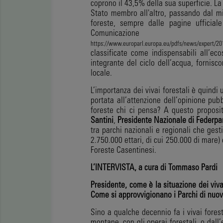
coprono il 43,5% della sua superficie. L
Stato membro all'altro, passando dal m
foreste, sempre dalle pagine ufficial
Comun
https://www.europarl.europa.eu/pdfs/news/expert
classificate come indispensabili all’ec
integrante del ciclo dell’acqua, fornisc
locale.
L’importanza dei vivai forestali è quind
portata all’attenzione dell’opinione pub
foreste chi ci pensa? A questo propos
Santini
,
Presidente Nazionale di Federpa
tra parchi nazionali e regionali che ges
2.750.000 ettari, di cui 250.000 di mare) 
Foreste Casentinesi.
L’INTERVISTA, a cura di Tommaso Pardi
Presidente, come è la situazione dei vivai
Come si approvvigionano i Parchi di
nuov
Sino a qualche decennio fa i vivai forest
montane, con gli operai forestali, o dall