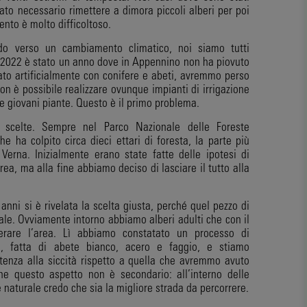
tato necessario rimettere a dimora piccoli alberi per poi
vento è molto difficoltoso.
o verso un cambiamento climatico, noi siamo tutti
l 2022 è stato un anno dove in Appennino non ha piovuto
to artificialmente con conifere e abeti, avremmo perso
on è possibile realizzare ovunque impianti di irrigazione
le giovani piante. Questo è il primo problema.
 scelte. Sempre nel Parco Nazionale delle Foreste
 ha colpito circa dieci ettari di foresta, la parte più
Verna. Inizialmente erano state fatte delle ipotesi di
rea, ma alla fine abbiamo deciso di lasciare il tutto alla
anni si è rivelata la scelta giusta, perché quel pezzo di
ale. Ovviamente intorno abbiamo alberi adulti che con il
rare l’area. Lì abbiamo constatato un processo di
ta, fatta di abete bianco, acero e faggio, e stiamo
tenza alla siccità rispetto a quella che avremmo avuto
he questo aspetto non è secondario: all’interno delle
e naturale credo che sia la migliore strada da percorrere.