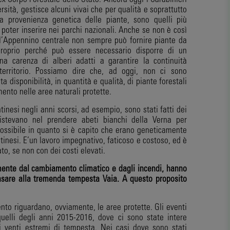
ersità, gestisce alcuni vivai che per qualità e soprattutto
a provenienza genetica delle piante, sono quelli più
a poter inserire nei parchi nazionali. Anche se non è così
ll’Appennino centrale non sempre può fornire piante da
proprio perché può essere necessario disporre di un
a carenza di alberi adatti a garantire la continuità
territorio. Possiamo dire che, ad oggi, non ci sono
 disponibilità, in quantità e qualità, di piante forestali
ento nelle aree naturali protette.
inesi negli anni scorsi, ad esempio, sono stati fatti dei
istevano nel prendere abeti bianchi della Verna per
 possibile in quanto si è capito che erano geneticamente
ntinesi. E’un lavoro impegnativo, faticoso e costoso, ed è
ato, se non con dei costi elevati.
almente dal cambiamento
climatico e dagli incendi, hanno
sare alla tremenda tempesta Vaia. A questo proposito
nto riguardano, ovviamente, le aree protette. Gli eventi
uelli degli anni 2015-2016, dove ci sono state intere
di venti estremi di tempesta. Nei casi dove sono stati