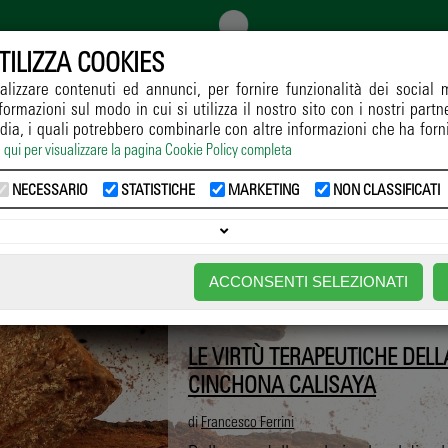
TILIZZA COOKIES
alizzare contenuti ed annunci, per fornire funzionalità dei social 
formazioni sul modo in cui si utilizza il nostro sito con i nostri part
GGIO
COLTIVAZIONE
DIFESA
RICERCA
NORMATIVE
dia, i quali potrebbero combinarle con altre informazioni che ha forn
a qui per visualizzare la pagina Cookie Policy completa
Home
->
Notizie
-> proprietà terapeutiche
NECESSARIO
STATISTICHE
MARKETING
NON CLASSIFICATI
RIETÀ TERAPEUTICHE
ACCONSENTI SELEZIONATI
LE VIRTÙ TERAPEUTICHE DELL
CINCHONA CALISAYA
di
Francesco Ferrini