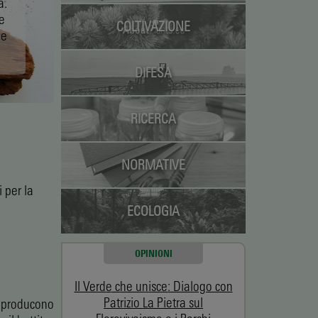
a.
e
COLTIVAZIONE
he
DIFESA
RICERCA
NORMATIVE
 per la
ECOLOGIA
OPINIONI
Il Verde che unisce: Dialogo con
Patrizio La Pietra sul
o producono