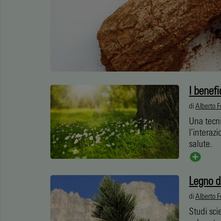
I benefi
di
Alberto F
Una tecni
l’interaz
salute.
Legno di
di
Alberto F
Studi sci