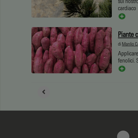
sul nostr
cardiaco
Piante 
di
Manlio C
Applicare
fenolici.