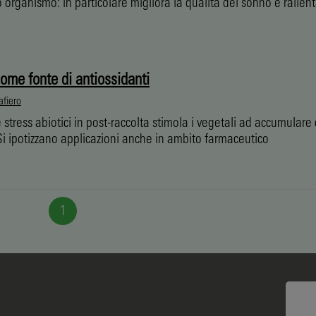
o organismo: in particolare migliora la qualità del sonno e rallenta
come fonte di antiossidanti
afiero
 stress abiotici in post-raccolta stimola i vegetali ad accumulare
 Si ipotizzano applicazioni anche in ambito farmaceutico
1