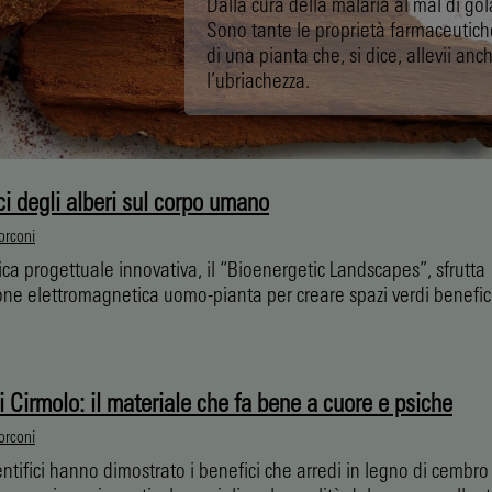
Dalla cura della malaria al mal di gol
Sono tante le proprietà farmaceutich
di una pianta che, si dice, allevii anc
l’ubriachezza.
ci degli alberi sul corpo umano
orconi
ca progettuale innovativa, il “Bioenergetic Landscapes”, sfrutta
ione elettromagnetica uomo-pianta per creare spazi verdi benefici
 Cirmolo: il materiale che fa bene a cuore e psiche
orconi
entifici hanno dimostrato i benefici che arredi in legno di cembr