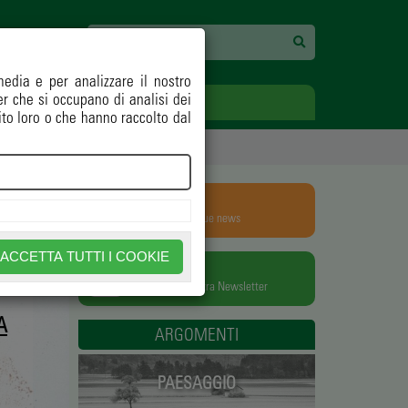
media e per analizzare il nostro
ner che si occupano di analisi dei
ECOLOGIA
OPINIONI
ito loro o che hanno raccolto dal
RSS
Aggiungili alle tue news
ACCETTA TUTTI I COOKIE
NEWSLETTER
Iscriviti alla nostra Newsletter
A
ARGOMENTI
PAESAGGIO