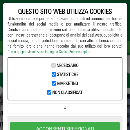
QUESTO SITO WEB UTILIZZA COOKIES
Utilizziamo i cookie per personalizzare contenuti ed annunci, per fornire
funzionalità dei social media e per analizzare il nostro traffico.
Condividiamo inoltre informazioni sul modo in cui si utilizza il nostro sito
con i nostri partner che si occupano di analisi dei dati web, pubblicità e
social media, i quali potrebbero combinarle con altre informazioni che
ha fornito loro o che hanno raccolto dal suo utilizzo dei loro servizi.
Clicca qui per visualizzare la pagina Cookie Policy completa
Home
->
Notizie
-> infrastruttureverdi
NECESSARIO
STATISTICHE
INFRASTRUTTUREVERDI
MARKETING
NON CLASSIFICATI
L’AUTOSUFFICIENZA URBANA È DAVVERO
UN’UTOPIA?
ACCONSENTI SELEZIONATI