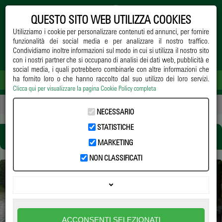
QUESTO SITO WEB UTILIZZA COOKIES
Utilizziamo i cookie per personalizzare contenuti ed annunci, per fornire
funzionalità dei social media e per analizzare il nostro traffico.
Condividiamo inoltre informazioni sul modo in cui si utilizza il nostro sito
con i nostri partner che si occupano di analisi dei dati web, pubblicità e
social media, i quali potrebbero combinarle con altre informazioni che
ha fornito loro o che hanno raccolto dal suo utilizzo dei loro servizi.
Clicca qui per visualizzare la pagina Cookie Policy completa
Home
->
Notizie
-> clima
NECESSARIO
STATISTICHE
CLIMA
MARKETING
NON CLASSIFICATI
ALLUVIONI E INONDAZIONI: UN’ANALISI DEI
RISCHI
ACCONSENTI SELEZIONATI